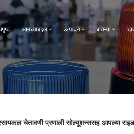
यपृष्ठ
आमच्याबद्दल
उत्पादने
बातम्या
डा
टरसायकल चेतावणी प्रणाली सोल्यूशन्ससह आपल्या राइड 